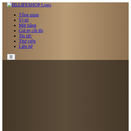
Tổng quan
Vị trí
Mặt bằng
Giá trị cốt lõi
Tin tức
Thư viện
Liên hệ
☰